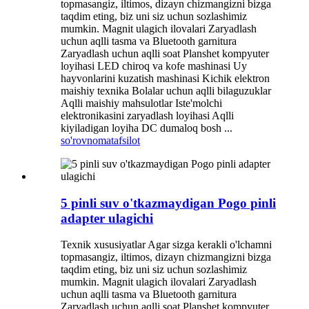
topmasangiz, iltimos, dizayn chizmangizni bizga
taqdim eting, biz uni siz uchun sozlashimiz
mumkin. Magnit ulagich ilovalari Zaryadlash
uchun aqlli tasma va Bluetooth garnitura
Zaryadlash uchun aqlli soat Planshet kompyuter
loyihasi LED chiroq va kofe mashinasi Uy
hayvonlarini kuzatish mashinasi Kichik elektron
maishiy texnika Bolalar uchun aqlli bilaguzuklar
Aqlli maishiy mahsulotlar Iste'molchi
elektronikasini zaryadlash loyihasi Aqlli
kiyiladigan loyiha DC dumaloq bosh ...
so'rovnoma
tafsilot
5 pinli suv o'tkazmaydigan Pogo pinli
adapter ulagichi
Texnik xususiyatlar Agar sizga kerakli o'lchamni
topmasangiz, iltimos, dizayn chizmangizni bizga
taqdim eting, biz uni siz uchun sozlashimiz
mumkin. Magnit ulagich ilovalari Zaryadlash
uchun aqlli tasma va Bluetooth garnitura
Zaryadlash uchun aqlli soat Planshet kompyuter