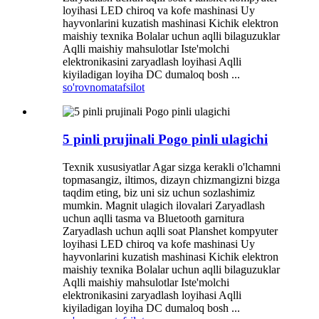
loyihasi LED chiroq va kofe mashinasi Uy
hayvonlarini kuzatish mashinasi Kichik elektron
maishiy texnika Bolalar uchun aqlli bilaguzuklar
Aqlli maishiy mahsulotlar Iste'molchi
elektronikasini zaryadlash loyihasi Aqlli
kiyiladigan loyiha DC dumaloq bosh ...
so'rovnoma
tafsilot
5 pinli prujinali Pogo pinli ulagichi
Texnik xususiyatlar Agar sizga kerakli o'lchamni
topmasangiz, iltimos, dizayn chizmangizni bizga
taqdim eting, biz uni siz uchun sozlashimiz
mumkin. Magnit ulagich ilovalari Zaryadlash
uchun aqlli tasma va Bluetooth garnitura
Zaryadlash uchun aqlli soat Planshet kompyuter
loyihasi LED chiroq va kofe mashinasi Uy
hayvonlarini kuzatish mashinasi Kichik elektron
maishiy texnika Bolalar uchun aqlli bilaguzuklar
Aqlli maishiy mahsulotlar Iste'molchi
elektronikasini zaryadlash loyihasi Aqlli
kiyiladigan loyiha DC dumaloq bosh ...